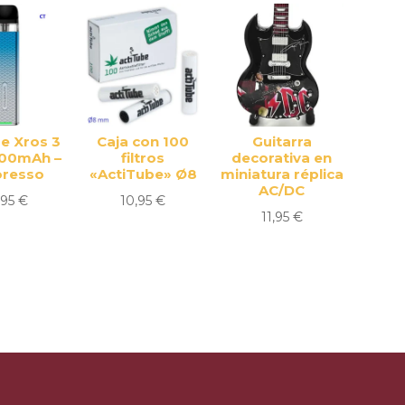
ue Xros 3
Caja con 100
Guitarra
000mAh –
filtros
decorativa en
oresso
«ActiTube» Ø8
miniatura réplica
AC/DC
,95
€
10,95
€
11,95
€