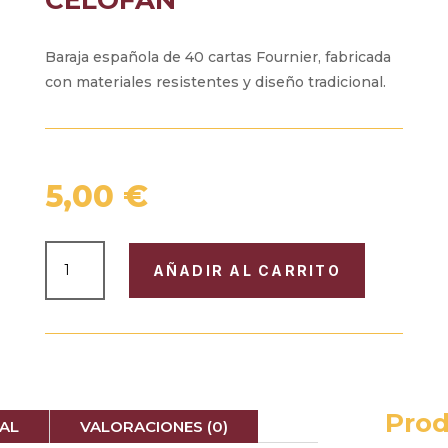
Baraja española de 40 cartas Fournier, fabricada
con materiales resistentes y diseño tradicional.
5,00
€
BARAJA
AÑADIR AL CARRITO
ESPAÑOLA
FOURNIER,
40
CARTAS
EN
CELOFÁN
CANTIDAD
Prod
AL
VALORACIONES (0)