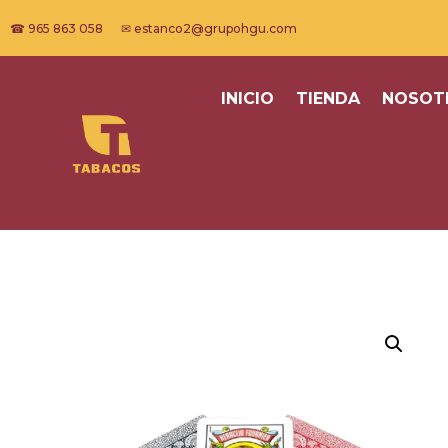
☎ 965 863 058 ✉ estanco2@grupohgu.com
INICIO
TIENDA
NOSOT