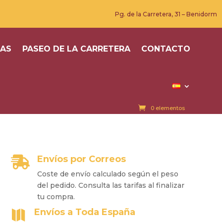
Pg. de la Carretera, 31 – Benidorm
SAS
PASEO DE LA CARRETERA
CONTACTO
0 elementos
Envíos por Correos

Coste de envío calculado según el peso
del pedido. Consulta las tarifas al finalizar
tu compra.
Envíos a Toda España
