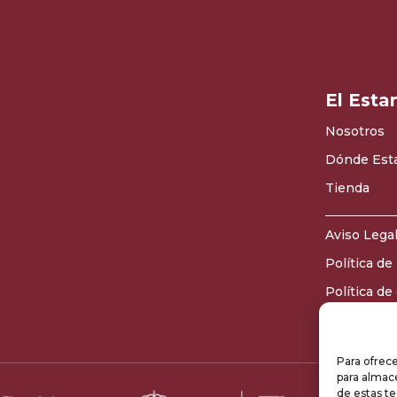
El Esta
Nosotros
Dónde Est
Tienda
Aviso Lega
Política de
Política de
Mapa del si
Para ofrece
para almace
de estas t