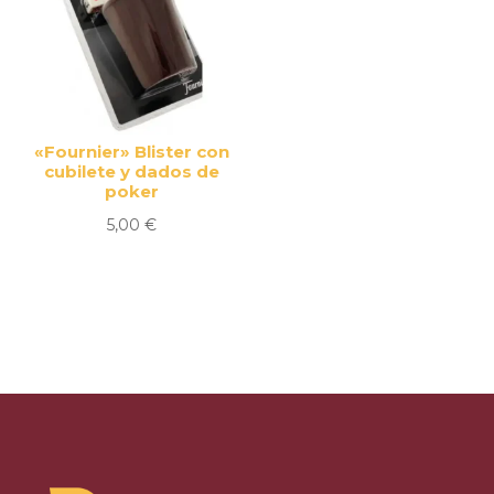
«Fournier» Blister con
cubilete y dados de
poker
5,00
€