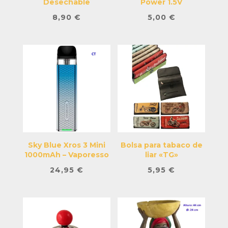
Desechable
Power 1.5V
8,90
€
5,00
€
Sky Blue Xros 3 Mini
Bolsa para tabaco de
1000mAh – Vaporesso
liar «TG»
24,95
€
5,95
€