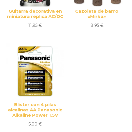
Guitarra decorativa en
Cazoleta de barro
miniatura réplica AC/DC
«Mirka»
11,95
€
8,95
€
Blíster con 4 pilas
alcalinas AA Panasonic
Alkaline Power 1.5V
5,00
€